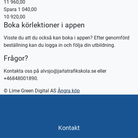
11 960,00
Spara 1 040,00
Kontakta oss för bokning eller logga in på appen TABS Elev
10 920,00
alternativt tctabs.se.
Boka körlektioner i appen
Vid önskemål om betalning via faktura, vänligen kontakta
trafikskolan så hjälper vi er.
Visste du att du också kan boka i appen? Efter genomförd
beställning kan du logga in och följa din utbildning.
Frågor?
Kontakta oss på alvsjo@jarlatrafikskola.se eller
+46848001890.
© Lime Green Digital AS
Ångra köp
Kontakt