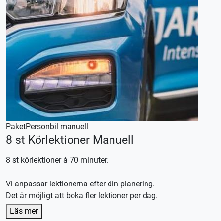
Paket
Personbil manuell
8 st Körlektioner Manuell
8 st körlektioner à 70 minuter.
Vi anpassar lektionerna efter din planering.
Det är möjligt att boka fler lektioner per dag.
Denna körlektion utförs med en manuellt växlad bil,
Läs mer
körkortstillstånd krävs.